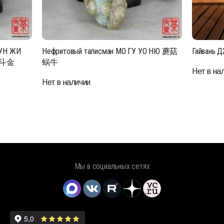
ЛУН ЖИ
Нефритовый талисман МО ГУ УО НЮ 蘑菇
Гайвань
进斗金
蜗牛
Нет в на
Нет в наличии
Мы в социальных сетях